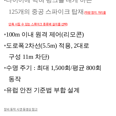
•
타이어에 박혀 펑크를 내게 하는
125개의 중공 스파이크 탑
재
(차량 정지 거리를
단축 시킬 수 있는 스파이크 종류와 길이를 선택)
•
100m
이내 원격 제어
(
리모콘
)
•
도로폭
2
차선
(5.5m)
적용, 2
대로
구성
11m 차단)
•
수명 주기
:
최대
1,500
회
/
평균
800
회
동작
•
유럽 안전 기준법 부합 설계
장비 동작 시연 동영상 참고