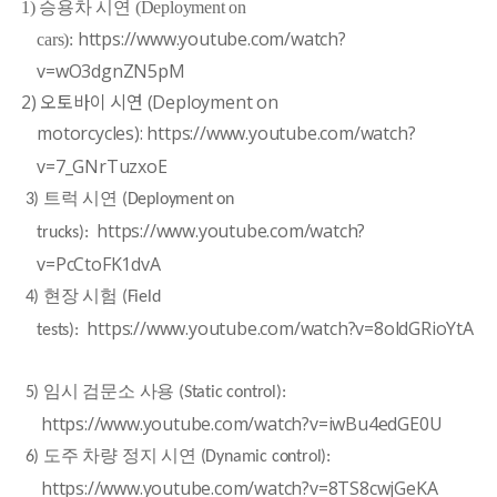
1) 승용차 시연 (Deployment on
https://www.youtube.com/watch?
cars):
v=wO3dgnZN5pM
2) 오토바이 시연 (Deployment on
motorcycles):
https://www.youtube.com/watch?
v=7_GNrTuzxoE
3) 트럭 시연 (
Deployment on
https://www.youtube.com/watch?
trucks):
v=PcCtoFK1dvA
4) 현장 시험 (Field
https://www.youtube.com/watch?v=8oldGRioYtA
tests):
5) 임시 검문소 사용 (
Static control):
https://www.youtube.com/watch?v=iwBu4edGE0U
6) 도주 차량 정지 시연 (
Dynamic control):
https://www.youtube.com/watch?v=8TS8cwjGeKA