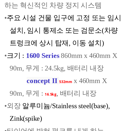
하는
혁신적인 차량 정지 시스템
•
주요 시설 건물 입구에
고정 또는 임시
설치
,
임시 통제소 또는 검문소
(차량
트렁크에 상시 탑재,
이동 설치
)
•
크기
:
1600 Series
860mm x 460mm X
90m,
무게
: 24.5kg,
배터리 내장
concept II
x 460mm X
532mm
90m,
무게
:
,
배터리 내장
16.5kg
•외장
알루미늄
/Stainless steel(base),
Zink(spike)