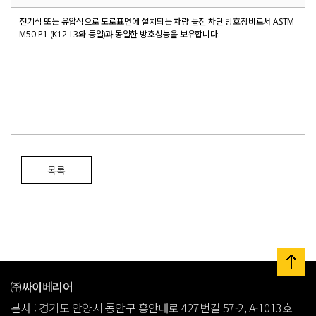
전기식 또는 유압식으로 도로표면에 설치되는 차량 돌진 차단 방호장비로서 ASTM
M50-P1 (K12-L3와 동일)과 동일한 방호성능을 보유합니다.
목록
㈜싸이베리어
본사 : 경기도 안양시 동안구 흥안대로 427번길 57-2, A-1013호