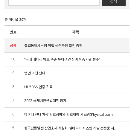
총 게시물
20
개
번호
제목
공지
출입통제시스템 직접 생산증명 확인 증명
10
“국내 대테러 방호 수준 높이려면 장비 인증기관 필수”
9
법인 이전 안내
8
UL 508A 인증 획득
7
2022 국제치안산업대전 참가
6
데이터 센터 차량 방호장비와 방호제어 시스템(Physical barrier system) 유지보수 사업 진행
5
한국남동발전 산업소재 자원화 설비 제어시스템 개발 선정품 지정