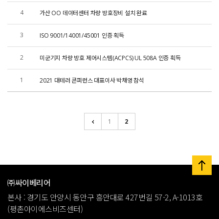
4
가산 OO 데이터센터 차량 방호장비 설치 완료
3
ISO 9001/14001/45001 인증 획득
2
미군기지 차량 방호 제어시스템(ACPCS) UL 508A 인증 획득
1
2021 대테러 콘퍼런스 대표이사 박채영 참석
1
2
㈜싸이베리어
본사 : 경기도 안양시 동안구 흥안대로 427번길 57-2, A-1013호
(평촌아이에스비즈센터)